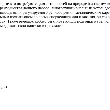
е вам потребуются для активностей на природе (на свежем возд
е преимущества данного набора. Многофункциональный чехол, сд
гивающегося и регулируемого ручного ремня, металлическим кар
ным компаньоном во время сноркелинга или плавания, он сохра
 рук. Также ремешок удобно регулируется для подгонки на запясть
ам держать свои напитки в прохладе.
кст!