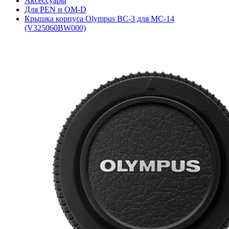
Аксессуары
Для PEN и OM-D
Крышка корпуса Olympus BC-3 для MC-14
(V325060BW000)