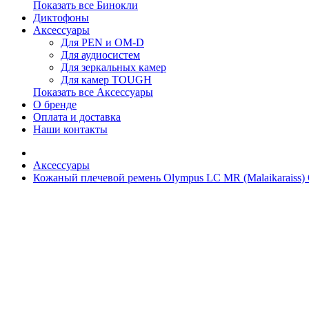
Показать все Бинокли
Диктофоны
Аксессуары
Для PEN и OM-D
Для аудиосистем
Для зеркальных камер
Для камер TOUGH
Показать все Аксессуары
О бренде
Оплата и доставка
Наши контакты
Аксессуары
Кожаный плечевой ремень Olympus LC MR (Malaikaraiss) O