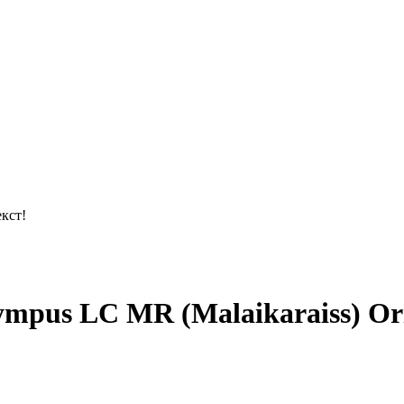
кст!
pus LC MR (Malaikaraiss) Orie