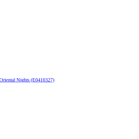
riental Nights (E0410327)