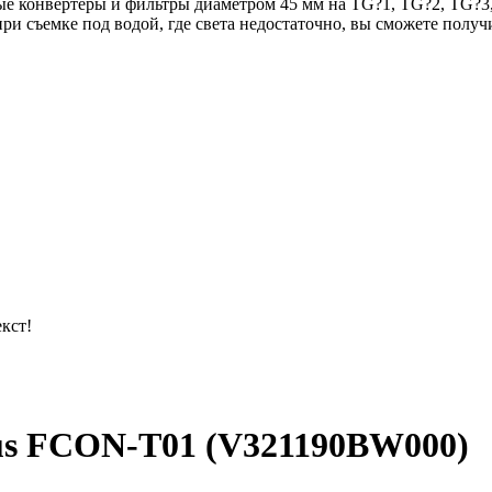
е конвертеры и фильтры диаметром 45 мм на TG?1, TG?2, TG?
при съемке под водой, где света недостаточно, вы сможете пол
кст!
us FCON-T01 (V321190BW000)