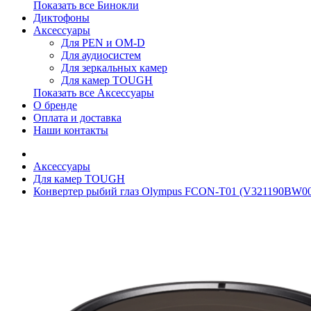
Показать все Бинокли
Диктофоны
Аксессуары
Для PEN и OM-D
Для аудиосистем
Для зеркальных камер
Для камер TOUGH
Показать все Аксессуары
О бренде
Оплата и доставка
Наши контакты
Аксессуары
Для камер TOUGH
Конвертер рыбий глаз Olympus FCON-T01 (V321190BW00