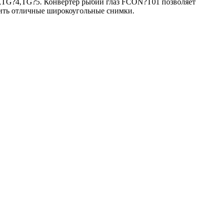
3,TG?4,TG?
5.
Конвертер рыбий глаз FCON?T01 позволяет
учить отличные широкоугольные снимки.