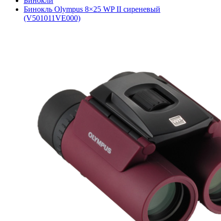
Бинокли
Бинокль Olympus 8×25 WP II сиреневый
(V501011VE000)